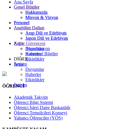
Ana Sayfa
Genel Bilgiler
Genel Bilgiler
Hakkımızda
Hakkımızda
Misyon & Vizyon
Misyon & Vizyon
Personel
Personel
Anabilim Dalları
Anabilim Dalları
Arap Dili ve Edebiyatı
Arap Dili ve Edebiyatı
Japon Dili ve Edebiyatı
Japon Dili ve Edebiyatı
Kalite Güvencesi
Arşiv
Akreditasyon
Duyurular
Kurumsal Bilgiler
Haberler
DİĞER
Etkinlikler
Arşiv
İletişim
Duyurular
Haberler
Etkinlikler
İletişim
ÖĞRENCİ
Akademik Takvim
Öğrenci Bilgi Sistemi
Öğrenci İşleri Daire Başkanlığı
Öğrenci Temsilcileri Konseyi
Yabancı Öğrenciler (YÖS)